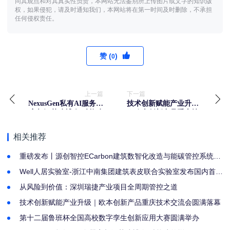
同其观点和对其真实性负责，本网站无法鉴别所上传图片或文字的知识版
权，如果侵犯，请及时通知我们，本网站将在第一时间及时删除，不承担
任何侵权责任。
赞 (
)
0
上一篇
下一篇
NexusGen私有AI服务器
技术创新赋能产业升级
亮相江苏建博会 赋能建
｜欧本创新产品重庆技
筑增效
术交流会圆满落幕
相关推荐
重磅发布丨源创智控ECarbon建筑数智化改造与能碳管控系统，
重塑存量建筑低碳改造新模式
Well人居实验室-浙江中南集团建筑表皮联合实验室发布国内首部
建筑表皮与室内健康关联研究白皮书
从风险到价值：深圳瑞捷产业项目全周期管控之道
技术创新赋能产业升级｜欧本创新产品重庆技术交流会圆满落幕
第十二届鲁班杯全国高校数字孪生创新应用大赛圆满举办