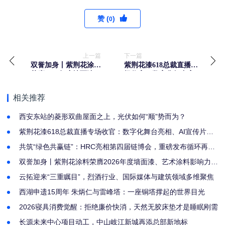
赞 (
)
0
上一篇
下一篇
双誉加身丨紫荆花涂料
紫荆花漆618总裁直播专
荣膺2026年度墙面漆、
场收官：数字化舞台亮
艺术涂料影响力品牌
相、AI宣传片首发
相关推荐
西安东站的菱形双曲屋面之上，光伏如何“顺”势而为？
紫荆花漆618总裁直播专场收官：数字化舞台亮相、AI宣传片首
发
共筑“绿色共赢链”：HRC亮相第四届链博会，重磅发布循环再生
产品品牌CirVia™
双誉加身丨紫荆花涂料荣膺2026年度墙面漆、艺术涂料影响力品
牌
云拓迎来“三重瞩目”，烈酒行业、国际媒体与建筑领域多维聚焦
西湖申遗15周年 朱炳仁与雷峰塔：一座铜塔撑起的世界目光
2026寝具消费觉醒：拒绝廉价快消，天然无胶床垫才是睡眠刚需
长源未来中心项目动工，中山岐江新城再添总部新地标