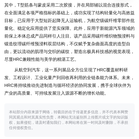
其中，T型筋条与蒙皮采用二次胶接，并在局部辅以混合连接形式，
在全面满足各项严格指标的基础上，成功实现了结构轻量化与高效益
目标，已应用于大型短距起降无人运输机，为航空级碳纤维零部件批
量化、稳定化应用提供了坚实保障。此外，应用于新能源汽车领域的
前保上本体总成产品同样引人注目。该产品采用碳纤维织物预浸料与
锻造纹理碳纤维预浸料双层结构，不仅赋予复杂曲面高度的造型自
由，更以流动的肌理与交织的碳纹，塑造出极具科技感的视觉表现，
尽显HRC兼顾性能与美学的精湛工艺。
从航空到汽车，这一系列展品全方位呈现了HRC覆盖材料研
发、工程设计、工业化量产到回收再利用的全链条能力体系。未来，
HRC将持续推动先进制造与循环经济的协同发展，携手全球伙伴为
产业的高质量、可持续发展注入源源不断的增长动能。
本站部分内容来源于网络，转载目的在于传递更多信息，并不代表本网赞
同其观点和对其真实性负责，本网站无法鉴别所上传图片或文字的知识版
权，如果侵犯，请及时通知我们，本网站将在第一时间及时删除，不承担
任何侵权责任。