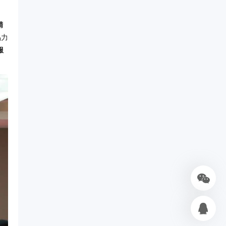
精
品力
服