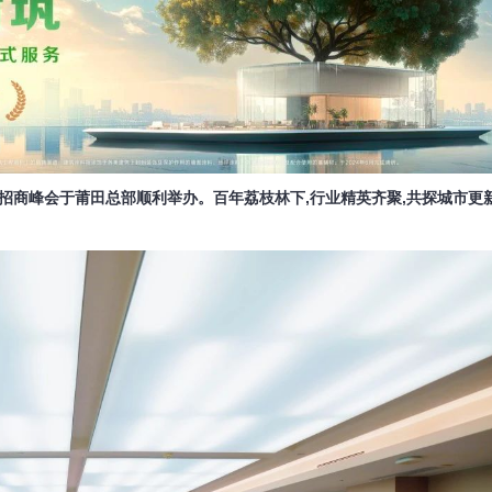
焕新招商峰会于莆田总部顺利举办。百年荔枝林下,行业精英齐聚,共探城市更