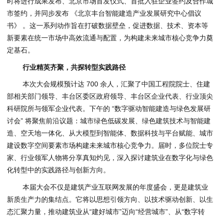
时将进行成果发布、北京市场首发仪式、首批入驻企业签约及合作城
市签约，并同步发布 《北京丰台智能建造产业发展研究中心倡议
书》 。这一系列动作旨在打破数据壁垒，促进数据、技术、资本等
新要素在统一市场中高效流通与配置，为构建未来城市核心竞争力奠
定基石。
行业精英齐聚，共探转型实践路径
本次大会规模预计达 700 余人，汇聚了中国工程院院士、住建
部相关部门领导、丰台区委区政府领导、丰台区企业代表、行业顶尖
科研院所与领军企业代表。下午的 “数字驱动智能建造与绿色发展研
讨会” 将聚焦前沿议题：城市绿色低碳发展、绿色建筑技术与智能建
造、空天地一体化、从大模型到智能体、数据科技与平台赋能、城市
建设数字空间要素市场构建未来城市核心竞争力。届时，多位院士专
家、行业领军人物将分享真知灼见，深入探讨建筑业在数字化与绿色
化转型中的实践路径与创新方向。
本届大会不仅是建筑产业互联网发展的年度盛会，更是建筑业
新质生产力的集结点。它将以思想引领方向、以技术驱动创新、以生
态汇聚力量，推动建筑业从“建好城市”迈向“经营城市”、从“数字转