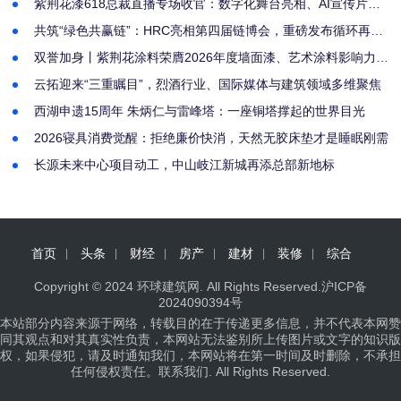
紫荆花漆618总裁直播专场收官：数字化舞台亮相、AI宣传片首
发
共筑“绿色共赢链”：HRC亮相第四届链博会，重磅发布循环再生
产品品牌CirVia™
双誉加身丨紫荆花涂料荣膺2026年度墙面漆、艺术涂料影响力品
牌
云拓迎来“三重瞩目”，烈酒行业、国际媒体与建筑领域多维聚焦
西湖申遗15周年 朱炳仁与雷峰塔：一座铜塔撑起的世界目光
2026寝具消费觉醒：拒绝廉价快消，天然无胶床垫才是睡眠刚需
长源未来中心项目动工，中山岐江新城再添总部新地标
首页
头条
财经
房产
建材
装修
综合
Copyright © 2024
环球建筑网
. All Rights Reserved.
沪ICP备
2024090394号
本站部分内容来源于网络，转载目的在于传递更多信息，并不代表本网赞
同其观点和对其真实性负责，本网站无法鉴别所上传图片或文字的知识版
权，如果侵犯，请及时通知我们，本网站将在第一时间及时删除，不承担
任何侵权责任。
联系我们
. All Rights Reserved.