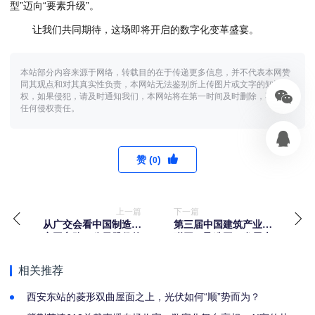
型”迈向“要素升级”。
让我们共同期待，这场即将开启的数字化变革盛宴。
本站部分内容来源于网络，转载目的在于传递更多信息，并不代表本网赞
同其观点和对其真实性负责，本网站无法鉴别所上传图片或文字的知识版
权，如果侵犯，请及时通知我们，本网站将在第一时间及时删除，不承担
任何侵权责任。
赞 (
)
0
上一篇
下一篇
从广交会看中国制造的
第三届中国建筑产业互
突围之路：公元股份的
联网（盈造网）发展大
韧性答卷
会在京召开
相关推荐
西安东站的菱形双曲屋面之上，光伏如何“顺”势而为？