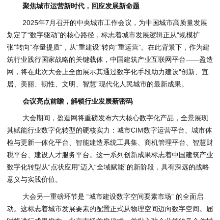
聚焦城市运营新时代，回应发展新命题
2025年7月召开的中央城市工作会议，为中国城市高质量发展
划定了“数字驱动”的核心路径，标志着城市发展逻辑正从“规模扩
张”转向“存量提质”，从“重建设”转向“重运营”。在此背景下，作为建
筑行业践行国家战略的关键载体，中国建筑产业互联网平台——盈造
网，将在此次大会上全面展示其通过数字化手段助力建设“创新、宜
居、美丽、韧性、文明、智慧”现代化人民城市的最新成果。
会议
亮点前瞻，解锁行业发展新密码
大会期间，盈造网将重磅发布六大核心数字化产品，全景展现
其赋能行业数字化转型的硬核实力：城市CIM数字运营平台、城市体
检与更新一体化平台、智能建造系统工具集、商机管理平台、智慧财
税平台、建设人才服务平台。这一系列创新成果标志着中国建筑产业
数字化转型从“点状应用”迈入“全域赋能”的新阶段，具有深远的战略
意义与实践价值。
大会另一重磅环节是 “城市建设数字空间要素市场” 的全面启
动。这标志着城市发展要素的配置正式从物理空间迈向数字空间。届