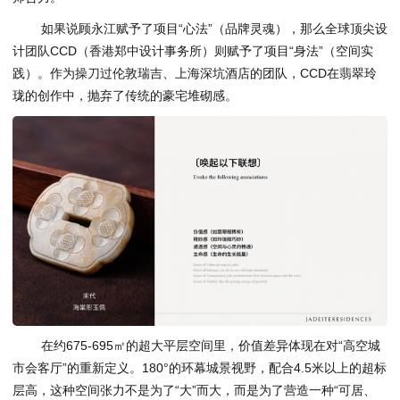
如果说顾永江赋予了项目“心法”（品牌灵魂），那么全球顶尖设
计团队CCD（香港郑中设计事务所）则赋予了项目“身法”（空间实
践）。作为操刀过伦敦瑞吉、上海深坑酒店的团队，CCD在翡翠玲
珑的创作中，抛弃了传统的豪宅堆砌感。
在约675-695㎡的超大平层空间里，价值差异体现在对“高空城
市会客厅”的重新定义。180°的环幕城景视野，配合4.5米以上的超标
层高，这种空间张力不是为了“大”而大，而是为了营造一种“可居、