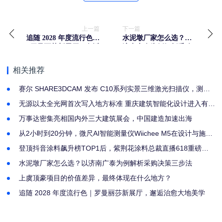
上一篇
下一篇
追随 2028 年度流行色｜
水泥墩厂家怎么选？以
罗曼丽莎新展厅，邂逅
济南广泰为例解析采购
治愈大地美学
决策三步法
相关推荐
赛尔 SHARE3DCAM 发布 C10系列实景三维激光扫描仪，测绘
场景重磅再升级
无源以太全光网首次写入地方标准 重庆建筑智能化设计进入有据
可依新阶段
万事达密集亮相国内外三大建筑展会，中国建造加速出海
从2小时到20分钟，微尺AI智能测量仪Wiichee M5在设计与施工
行业的落地实践
登顶抖音涂料飙升榜TOP1后，紫荆花涂料总裁直播618重磅返
场！这次又要放哪些大招？
水泥墩厂家怎么选？以济南广泰为例解析采购决策三步法
上虞顶豪项目的价值差异，最终体现在什么地方？
追随 2028 年度流行色｜罗曼丽莎新展厅，邂逅治愈大地美学