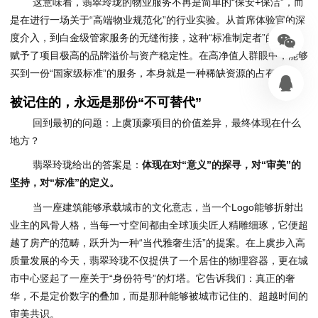
这意味着，翡翠玲珑的物业服务不再是简单的“保安+保洁”，而
是在进行一场关于“高端物业规范化”的行业实验。从首席体验官的深
度介入，到白金级管家服务的无缝衔接，这种“标准制定者”的角色，
赋予了项目极高的品牌溢价与资产稳定性。在高净值人群眼中，能够
买到一份“国家级标准”的服务，本身就是一种稀缺资源的占有。
被记住的，永远是那份“不可替代”
回到最初的问题：上虞顶豪项目的价值差异，最终体现在什么
地方？
翡翠玲珑给出的答案是：
体现在对“意义”的探寻，对“审美”的
坚持，对“标准”的定义。
当一座建筑能够承载城市的文化意志，当一个Logo能够折射出
业主的风骨人格，当每一寸空间都由全球顶尖匠人精雕细琢，它便超
越了房产的范畴，跃升为一种“当代雅奢生活”的提案。在上虞步入高
质量发展的今天，翡翠玲珑不仅提供了一个居住的物理容器，更在城
市中心竖起了一座关于“身份符号”的灯塔。它告诉我们：真正的奢
华，不是定价数字的叠加，而是那种能够被城市记住的、超越时间的
审美共识。