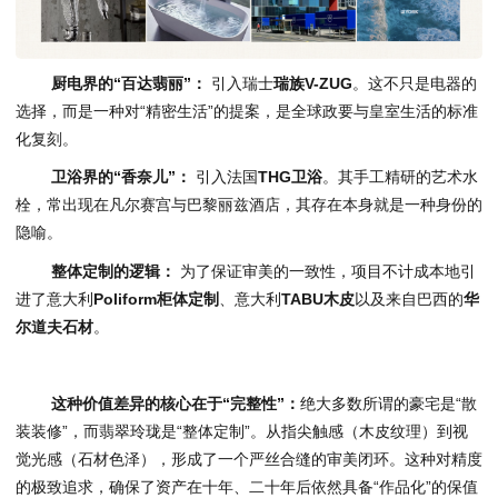
厨电界的“百达翡丽”：
引入瑞士
瑞族V-ZUG
。这不只是电器的
选择，而是一种对“精密生活”的提案，是全球政要与皇室生活的标准
化复刻。
卫浴界的“香奈儿”：
引入法国
THG卫浴
。其手工精研的艺术水
栓，常出现在凡尔赛宫与巴黎丽兹酒店，其存在本身就是一种身份的
隐喻。
整体定制的逻辑：
为了保证审美的一致性，项目不计成本地引
进了意大利
Poliform柜体定制
、意大利
TABU木皮
以及来自巴西的
华
尔道夫石材
。
这种价值差异的核心在于“完整性”：
绝大多数所谓的豪宅是“散
装装修”，而翡翠玲珑是“整体定制”。从指尖触感（木皮纹理）到视
觉光感（石材色泽），形成了一个严丝合缝的审美闭环。这种对精度
的极致追求，确保了资产在十年、二十年后依然具备“作品化”的保值