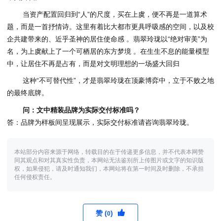
当资产配置回归到“人”的尺度，买在上虞，便不再是一道算术
题，而是一首抒情诗。这里有着比大都市更具呼吸感的空间，以及校
企共建带来的、近乎圣神的居住使命感 。翡翠玲珑以“绝对审美”为
名，为上虞献上了一个可栖居的东方梦境 。在生生不息的能量模型
中，让居住不再是占有，而是对文明理想的一场盛大回归
这种“不可替代性”，才是翡翠玲珑在顶豪博弈中，立于不败之地
的最终底牌。
问：文中精装品牌为实际交付标准吗？
答：品牌为样板间呈现展示，实际交付标准请咨询翡翠玲珑。
本站部分内容来源于网络，转载目的在于传递更多信息，并不代表本网赞
同其观点和对其真实性负责，本网站无法鉴别所上传图片或文字的知识版
权，如果侵犯，请及时通知我们，本网站将在第一时间及时删除，不承担
任何侵权责任。
赞 (
)
0