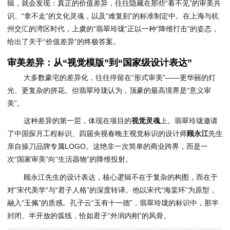
辑，就会发现：真正的价值差异，往往隐藏在那些“看不见”的审美共
识、“拿不走”的文化灵魂，以及“难复刻”的标准制定中。在上海与杭
州交汇的湾区时代，上虞的“翡翠玲珑”正以一种“降维打击”的姿态，
给出了关于“价值差异”的终极答案。
审美差异：从“视觉模版”到“国家级设计表达”
大多数豪宅的差异化，往往停留在“形式审美”——更华丽的灯
光、更复杂的拼花。但翡翠玲珑认为，顶豪的最高境界是“意义审
美”。
这种差异的第一层，体现在项目的
视觉灵魂
上。翡翠玲珑邀请
了中国探月工程标识、四届央视春晚主视觉标识的设计师
顾永江
先生
亲自操刀品牌专属LOGO。这绝非一次简单的商业跨界，而是一
次“国家审美”向“生活器物”的降维投射。
顾永江先生的设计表达，核心逻辑不在于复杂的构图，而在于
对“宋代美学”与“君子人格”的深度转译。他以宋代“海棠环”为原型，
融入“玉佩”的质感。孔子云“玉有十一德”，翡翠玲珑的标识中，那半
封闭、半开放的弧线，恰如君子“外润内刚”的风骨。