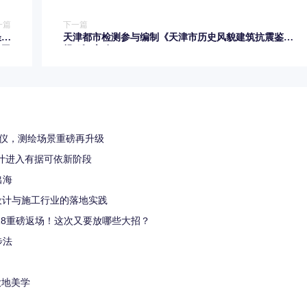
一篇
下一篇
圣吉
天津都市检测参与编制《天津市历史风貌建筑抗震鉴定
公司
规程》启动
扫描仪，测绘场景重磅再升级
计进入有据可依新阶段
出海
5在设计与施工行业的落地实践
18重磅返场！这次又要放哪些大招？
步法
大地美学