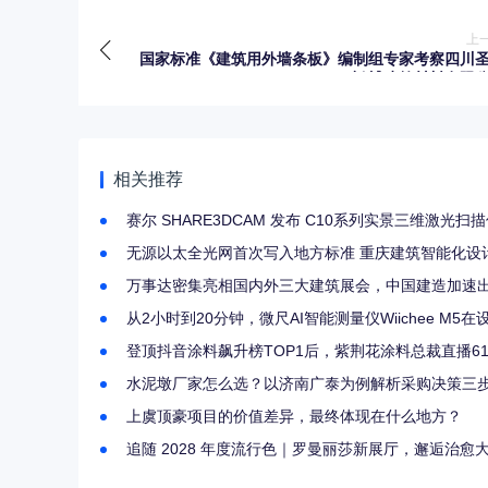
上
国家标准《建筑用外墙条板》编制组专家考察四川
鸿博建筑材料有限
相关推荐
赛尔 SHARE3DCAM 发布 C10系列实景三维激光
无源以太全光网首次写入地方标准 重庆建筑智能化设
万事达密集亮相国内外三大建筑展会，中国建造加速
从2小时到20分钟，微尺AI智能测量仪Wiichee M
登顶抖音涂料飙升榜TOP1后，紫荆花涂料总裁直播6
水泥墩厂家怎么选？以济南广泰为例解析采购决策三
上虞顶豪项目的价值差异，最终体现在什么地方？
追随 2028 年度流行色｜罗曼丽莎新展厅，邂逅治愈