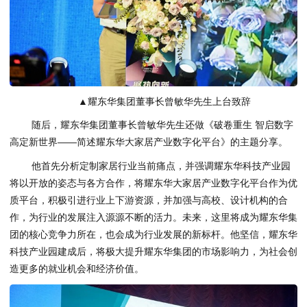
▲耀东华集团董事长曾敏华先生上台致辞
随后，耀东华集团董事长曾敏华先生还做《破卷重生 智启数字
高定新世界——简述耀东华大家居产业数字化平台》的主题分享。
他首先分析定制家居行业当前痛点，并强调耀东华科技产业园
将以开放的姿态与各方合作，将耀东华大家居产业数字化平台作为优
质平台，积极引进行业上下游资源，并加强与高校、设计机构的合
作，为行业的发展注入源源不断的活力。未来，这里将成为耀东华集
团的核心竞争力所在，也会成为行业发展的新标杆。他坚信，耀东华
科技产业园建成后，将极大提升耀东华集团的市场影响力，为社会创
造更多的就业机会和经济价值。