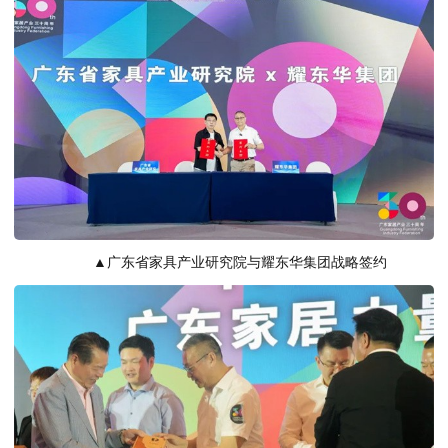
▲广东省家具产业研究院与耀东华集团战略签约