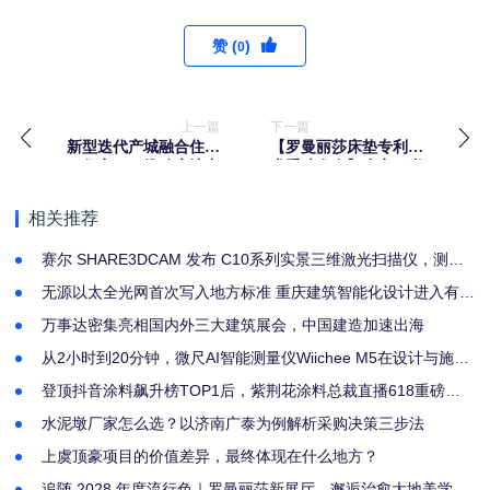
赞 (
)
0
上一篇
下一篇
新型迭代产城融合住区
【罗曼丽莎床垫专利技
（住宅） --推动房地产
术重磅发布】小蛮腰弹
止跌回稳与“好房子”建
簧系统，重新定义科学
设的系统解决方案
睡眠！
相关推荐
赛尔 SHARE3DCAM 发布 C10系列实景三维激光扫描仪，测绘
场景重磅再升级
无源以太全光网首次写入地方标准 重庆建筑智能化设计进入有据
可依新阶段
万事达密集亮相国内外三大建筑展会，中国建造加速出海
从2小时到20分钟，微尺AI智能测量仪Wiichee M5在设计与施工
行业的落地实践
登顶抖音涂料飙升榜TOP1后，紫荆花涂料总裁直播618重磅返
场！这次又要放哪些大招？
水泥墩厂家怎么选？以济南广泰为例解析采购决策三步法
上虞顶豪项目的价值差异，最终体现在什么地方？
追随 2028 年度流行色｜罗曼丽莎新展厅，邂逅治愈大地美学