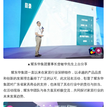
▲耀东华集团董事长曾敏华先生上台分享
耀东华集团一直以来在家居行业深耕细作，以卓越的产品品质
和创新的发展理念赢得了广泛的认可。此次冠名活动，彰显了耀东华
集团对广东省家具商会的支持，也体现了其在行业中的责任与担当。
在活动现场，耀东华团队与各方嘉宾积极交流，共同探讨家居行业的
未来发展趋势。