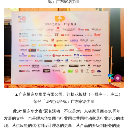
标」广东家居力量
▲广东耀东华集团有限公司、红棉花板材（一排左一、左二）
荣登「UP时代坐标」广东家居力量
此次“耀东华之夜”冠名活动，不仅是对广东省家具商会30周年
发展的支持，也是耀东华集团与行业同仁共同推动家居行业进步的体
现。从供应链的优化到设计理念的更新，从产品的升级到服务的提